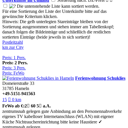
Unterkünfte im Umland
Sortierung nach: DZ-Preis


Die untenstehende Liste kann sortiert werden.
Für eine Sortierung der Liste der Unterkünfte bitte auf das
gewünschte Kriterium klicken.
Hinweis: Die gelb unterlegten Stareinträge bleiben von der
Sortierung ausgenommen und stehen immer am Tabellenkopf;
danach folgen die Bildeinträge und schließlich die restlichen
sortierten Einträge (beide jeweils in sich sortiert)!
Postleitzahl
km zur City
Preis: 1 Pers.
Preis: 2 Pers.
Preis: 3 Pers.
Preis: FeWo
Ferienwohnung Schuklies
Domeierstraße 33
31785
Hameln
+49-5151-941563
15

0 km
FeWo
ab €:
2

60
5

a.A.
zentrumsnah gelegen
gute Anbindung an den Personennahverkehr
eigenes TV
kabelloser Internetanschluss (WLAN)
mit eigener
Küche
Nichtrauchereinrichtung
bitte keine Haustiere
✓
zentrumsnah gelegen