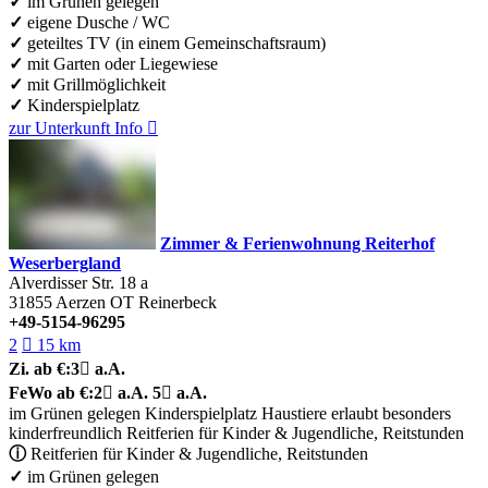
✓
im Grünen gelegen
✓
eigene Dusche / WC
✓
geteiltes TV (in einem Gemeinschaftsraum)
✓
mit Garten oder Liegewiese
✓
mit Grillmöglichkeit
✓
Kinderspielplatz
zur Unterkunft
Info

Zimmer & Ferienwohnung Reiterhof
Weserbergland
Alverdisser Str. 18 a
31855
Aerzen OT Reinerbeck
+49-5154-96295
2

15 km
Zi.
ab €:
3

a.A.
FeWo
ab €:
2

a.A.
5

a.A.
im Grünen gelegen
Kinderspielplatz
Haustiere erlaubt
besonders
kinderfreundlich
Reitferien für Kinder & Jugendliche, Reitstunden
ⓘ
Reitferien für Kinder & Jugendliche, Reitstunden
✓
im Grünen gelegen