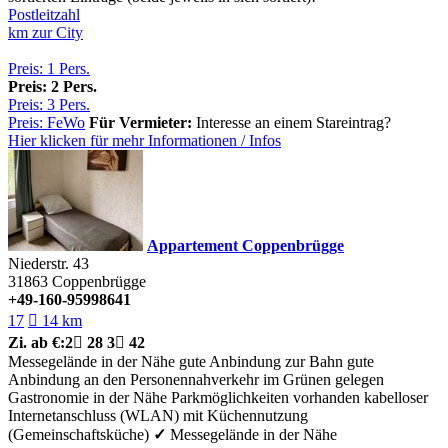
Postleitzahl
km zur City
Preis: 1 Pers.
Preis: 2 Pers.
Preis: 3 Pers.
Preis: FeWo
Für Vermieter:
Interesse an einem Stareintrag?
Hier klicken für mehr
Informationen
/
Infos
Appartement Coppenbrügge
Niederstr. 43
31863
Coppenbrügge
+49-160-95998641
17

14 km
Zi.
ab €:
2

28
3

42
Messegelände in der Nähe
gute Anbindung zur Bahn
gute
Anbindung an den Personennahverkehr
im Grünen gelegen
Gastronomie in der Nähe
Parkmöglichkeiten vorhanden
kabelloser
Internetanschluss (WLAN)
mit Küchennutzung
(Gemeinschaftsküche)
✓
Messegelände in der Nähe