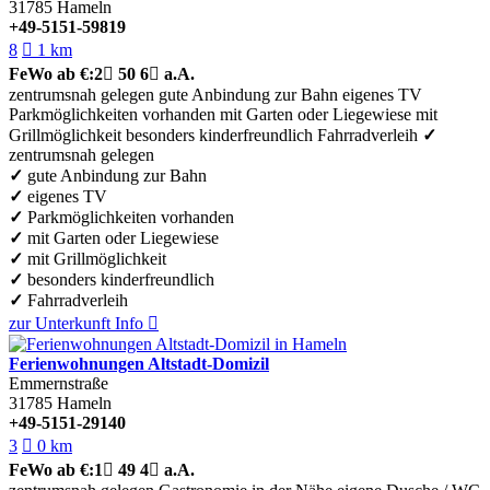
31785
Hameln
+49-5151-59819
8

1 km
FeWo
ab €:
2

50
6

a.A.
zentrumsnah gelegen
gute Anbindung zur Bahn
eigenes TV
Parkmöglichkeiten vorhanden
mit Garten oder Liegewiese
mit
Grillmöglichkeit
besonders kinderfreundlich
Fahrradverleih
✓
zentrumsnah gelegen
✓
gute Anbindung zur Bahn
✓
eigenes TV
✓
Parkmöglichkeiten vorhanden
✓
mit Garten oder Liegewiese
✓
mit Grillmöglichkeit
✓
besonders kinderfreundlich
✓
Fahrradverleih
zur Unterkunft
Info

Ferienwohnungen Altstadt-Domizil
Emmernstraße
31785
Hameln
+49-5151-29140
3

0 km
FeWo
ab €:
1

49
4

a.A.