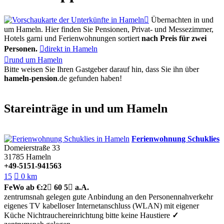

Übernachten in und
um Hameln. Hier finden Sie Pensionen, Privat- und Messezimmer,
Hotels garni und Ferienwohnungen sortiert
nach Preis für zwei
Personen.

direkt in Hameln

rund um Hameln
Bitte weisen Sie Ihren Gastgeber darauf hin, dass Sie ihn über
hameln-pension
.de
gefunden haben!
Stareinträge in und um Hameln
Ferienwohnung Schuklies
Domeierstraße 33
31785
Hameln
+49-5151-941563
15

0 km
FeWo
ab €:
2

60
5

a.A.
zentrumsnah gelegen
gute Anbindung an den Personennahverkehr
eigenes TV
kabelloser Internetanschluss (WLAN)
mit eigener
Küche
Nichtrauchereinrichtung
bitte keine Haustiere
✓