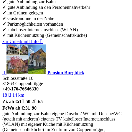
✓
gute Anbindung zur Bahn
✓
gute Anbindung an den Personennahverkehr
✓
im Grünen gelegen
✓
Gastronomie in der Nähe
✓
Parkmöglichkeiten vorhanden
✓
kabelloser Internetanschluss (WLAN)
✓
mit Küchennutzung (Gemeinschaftsküche)
zur Unterkunft
Info


Pension Burgblick
Schlossstraße 16
31863
Coppenbrügge
+49-176-76646330
18

14 km
Zi.
ab €:
1

50
2

65
FeWo
ab €:
3

90
gute Anbindung zur Bahn
eigene Dusche / WC
mit Dusche/WC
(geteilt mit anderen)
eigenes TV
kabelloser Internetanschluss
(WLAN)
mit eigener Küche
mit Küchennutzung
(Gemeinschaftsküche)
Im Zentrum von Coppenbrügge;