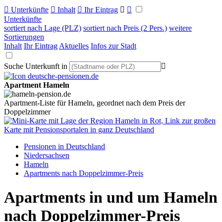

Unterkünfte

Inhalt

Ihr Eintrag


Unterkünfte
sortiert nach Lage (PLZ)
sortiert nach Preis (2 Pers.)
weitere
Sortierungen
Inhalt
Ihr Eintrag
Aktuelles
Infos zur Stadt
Suche Unterkunft in

Apartment Hameln
Apartment-Liste für Hameln, geordnet nach dem Preis der
Doppelzimmer
Pensionen in Deutschland
Niedersachsen
Hameln
Apartments nach Doppelzimmer-Preis
Apartments in und um Hameln
nach Doppelzimmer-Preis