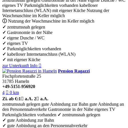
zentrumsnah gelegen
Gastronomie in der Nähe
eigene Dusche / WC
eigenes TV
Parkmöglichkeiten vorhanden
kabelloser
Internetanschluss (WLAN)
mit eigener Küche
Nutzung der
Waschmaschine im Keller möglich
ⓘ
Nutzung der Waschmaschine im Keller möglich
✓
zentrumsnah gelegen
✓
Gastronomie in der Nähe
✓
eigene Dusche / WC
✓
eigenes TV
✓
Parkmöglichkeiten vorhanden
✓
kabelloser Internetanschluss (WLAN)
✓
mit eigener Küche
zur Unterkunft
Info

Pension Ragazzi
Fischpfortenstraße 25
31785
Hameln
+49-5151-956920
4

0 km
Zi.
ab €:
1

a.A.
2

a.A.
zentrumsnah gelegen
gute Anbindung zur Bahn
gute Anbindung an
den Personennahverkehr
Gastronomie in der Nähe
eigenes TV
Parkmöglichkeiten vorhanden
✓
zentrumsnah gelegen
✓
gute Anbindung zur Bahn
✓
gute Anbindung an den Personennahverkehr