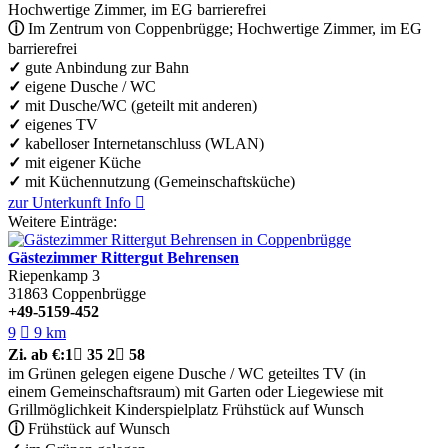
Hochwertige Zimmer, im EG barrierefrei
ⓘ
Im Zentrum von Coppenbrügge; Hochwertige Zimmer, im EG
barrierefrei
✓
gute Anbindung zur Bahn
✓
eigene Dusche / WC
✓
mit Dusche/WC (geteilt mit anderen)
✓
eigenes TV
✓
kabelloser Internetanschluss (WLAN)
✓
mit eigener Küche
✓
mit Küchennutzung (Gemeinschaftsküche)
zur Unterkunft
Info

Weitere Einträge:
Gästezimmer Rittergut Behrensen
Riepenkamp 3
31863
Coppenbrügge
+49-5159-452
9

9 km
Zi.
ab €:
1

35
2

58
im Grünen gelegen
eigene Dusche / WC
geteiltes TV (in
einem Gemeinschaftsraum)
mit Garten oder Liegewiese
mit
Grillmöglichkeit
Kinderspielplatz
Frühstück auf Wunsch
ⓘ
Frühstück auf Wunsch