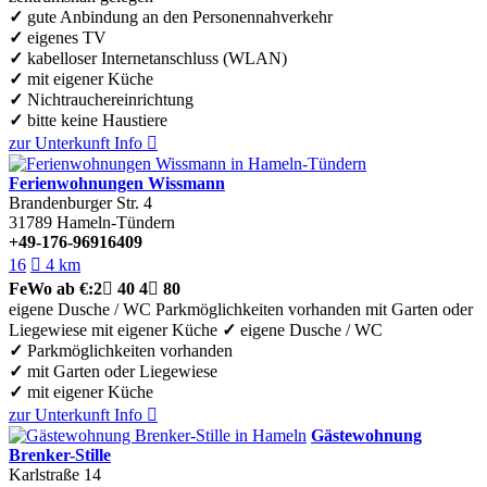
✓
gute Anbindung an den Personennahverkehr
✓
eigenes TV
✓
kabelloser Internetanschluss (WLAN)
✓
mit eigener Küche
✓
Nichtrauchereinrichtung
✓
bitte keine Haustiere
zur Unterkunft
Info

Ferienwohnungen Wissmann
Brandenburger Str. 4
31789
Hameln-Tündern
+49-176-96916409
16

4 km
FeWo
ab €:
2

40
4

80
eigene Dusche / WC
Parkmöglichkeiten vorhanden
mit Garten oder
Liegewiese
mit eigener Küche
✓
eigene Dusche / WC
✓
Parkmöglichkeiten vorhanden
✓
mit Garten oder Liegewiese
✓
mit eigener Küche
zur Unterkunft
Info

Gästewohnung
Brenker-Stille
Karlstraße 14